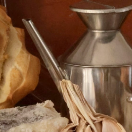
y comercios, en general, junto al más popular y
único de nuestros platos de Semana Santa y (ya
permanentemente), como es el AJOBACALAO
VELEÑO. Para ello
Read More
→