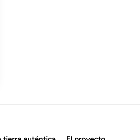
 tierra auténtica
El proyecto