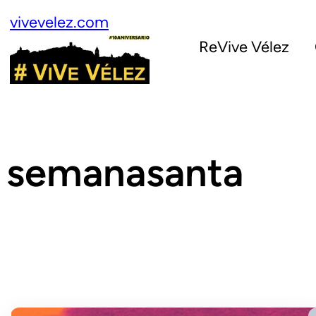
Saltar
vivevelez.com
al
ReVive Vélez
contenido
semanasanta