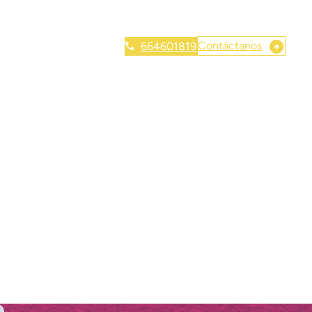
Contáctanos
664601819