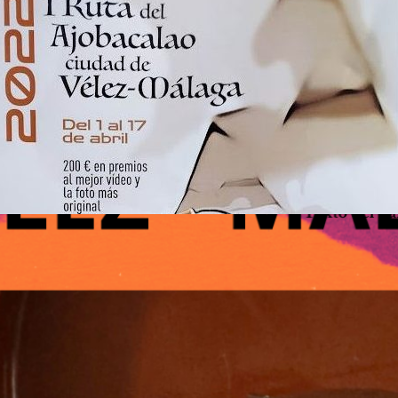
Eventos
, 
Sin Categoria
febrero 11, 2025
I ruta del ajobacalao
I Ruta del Ajobacalao Vélez -Málaga 2022 I
RUTA DEL AJOBACALAO VÉLEZ – MÁLAGA
2022 La Ruta del Ajobacalao es una iniciativa
que busca la promoción de nuestros hosteleros